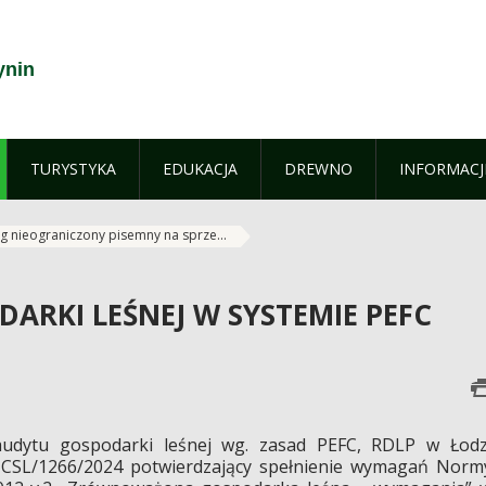
ynin
TURYSTYKA
EDUKACJA
DREWNO
INFORMACJ
g nieograniczony pisemny na sprze...
ARKI LEŚNEJ W SYSTEMIE PEFC
dytu gospodarki leśnej wg. zasad PEFC, RDLP w Łodz
: CSL/1266/2024 potwierdzający spełnienie wymagań Norm