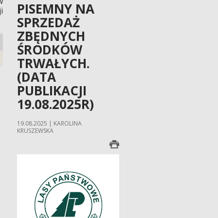
w
PISEMNY NA
i
SPRZEDAŻ
ZBĘDNYCH
ŚRODKÓW
TRWAŁYCH.
(DATA
PUBLIKACJI
19.08.2025R)
19.08.2025 | KAROLINA
KRUSZEWSKA