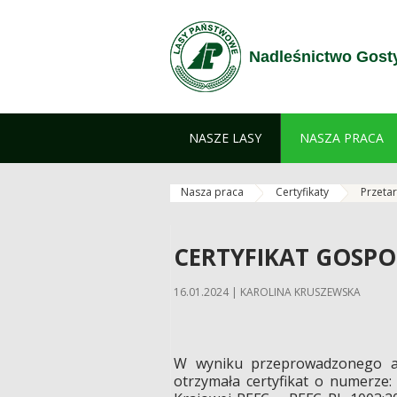
Przejdź do treści
Nadleśnictwo Gost
NASZE LASY
NASZA PRACA
Nasza praca
Certyfikaty
Przetar
CERTYFIKAT GOSPOD
16.01.2024 | KAROLINA KRUSZEWSKA
W wyniku przeprowadzonego au
otrzymała certyfikat o numerze