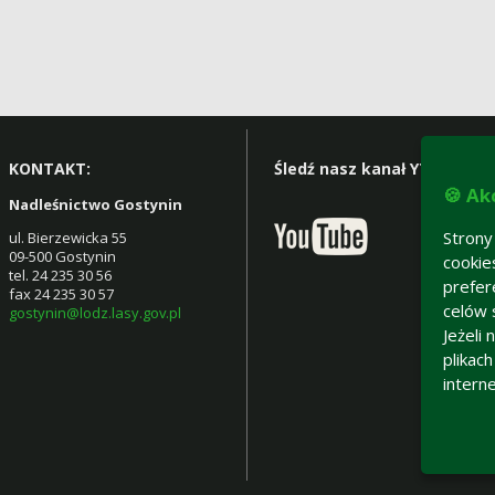
KONTAKT:
Śledź nasz kanał YT:
🍪 Ak
Nadleśnictwo Gostynin
Strony
ul. Bierzewicka 55
09-500 Gostynin
cookie
tel. 24 235 30 56
prefer
fax 24 235 30 57
celów 
gostynin@lodz.lasy.gov.pl
Jeżeli
plikac
intern