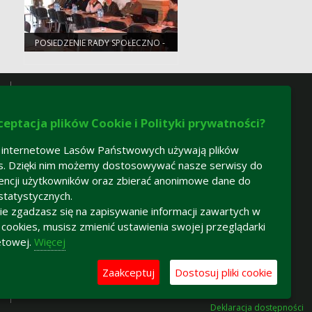
POSIEDZENIE RADY SPOŁECZNO -
NAUKOWEJ LKP
ceptacja plików Cookie i Polityki prywatności?
 internetowe Lasów Państwowych używają plików
s. Dzięki nim możemy dostosowywać nasze serwisy do
encji użytkowników oraz zbierać anonimowe dane do
statystycznych.
 nie zgadzasz się na zapisywanie informacji zawartych w
h cookies, musisz zmienić ustawienia swojej przeglądarki
etowej.
Więcej
Zaakceptuj
Dostosuj pliki cookie
Deklaracja dostępności