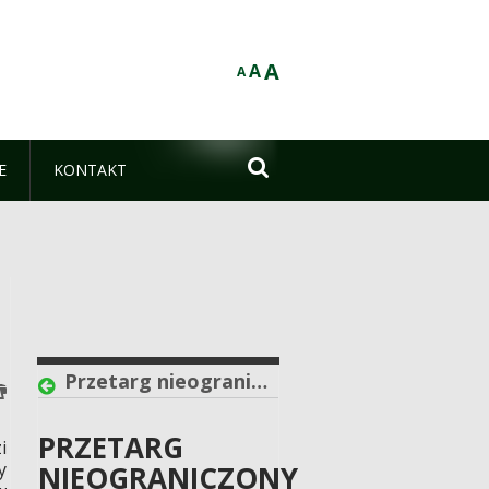
A
A
A

E
KONTAKT
Przetarg nieograniczony pisemny na sprzedaż zbędnych środków trwałych. (data publikacji 19.08.2025r)
PRZETARG
i
y
NIEOGRANICZONY