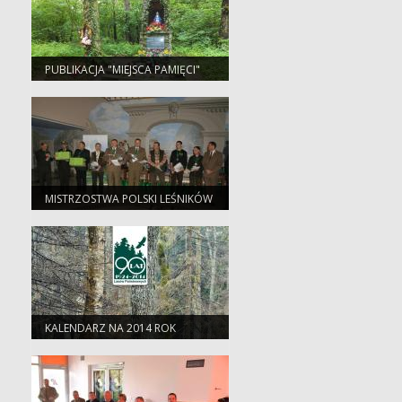
PUBLIKACJA "MIEJSCA PAMIĘCI"
MISTRZOSTWA POLSKI LEŚNIKÓW
W SZACHACH
KALENDARZ NA 2014 ROK